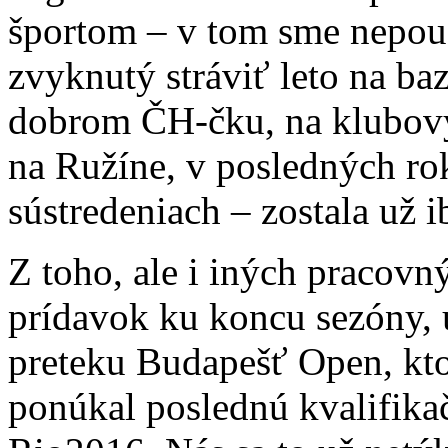
športom – v tom sme nepouč
zvyknutý stráviť leto na ba
dobrom ČH-čku, na klubový
na Ružíne, v posledných rok
sústredeniach – zostala už i
Z toho, ale i iných pracovn
prídavok ku koncu sezóny,
preteku Budapešť Open, kto
ponúkal poslednú kvalifikač