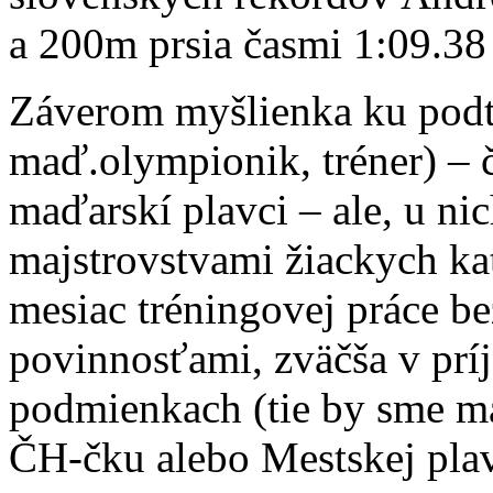
a 200m prsia časmi 1:09.38
Záverom myšlienka ku podt
maď.olympionik, tréner) – č
maďarskí plavci – ale, u nic
majstrovstvami žiackych kat
mesiac tréningovej práce b
povinnosťami, zväčša v prí
podmienkach (tie by sme ma
ČH-čku alebo Mestskej plav