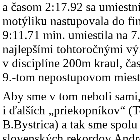
a časom 2:17.92 sa umiestni
motýliku nastupovala do fi
9:11.71 min. umiestila na 7.
najlepšími tohtoročnými vý
v disciplíne 200m kraul, ča
9.-tom nepostupovom miest
Aby sme v tom neboli sami,
i ďalších „priekopníkov“ (
B.Bystrica) a tak sme spolu 
slovenských rekordov An