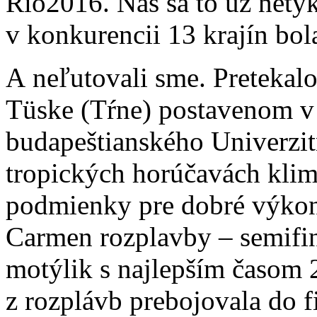
Rio2016. Nás sa to už netýka
v konkurencii 13 krajín bol
A neľutovali sme. Preteka
Tüske (Tŕne) postavenom v
budapeštianského Univerzit
tropických horúčavách klim
podmienky pre dobré výkon
Carmen rozplavby – semifin
motýlik s najlepším časom 
z rozplávb prebojovala do f