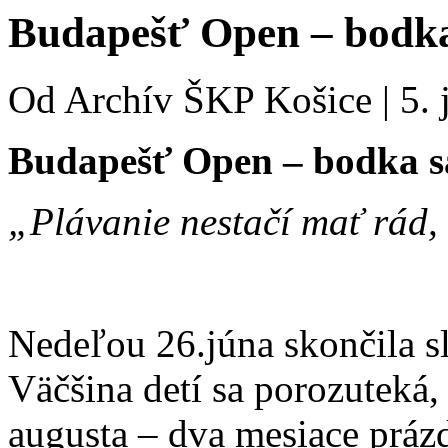
Budapešť Open – bodka 
Od
Archív ŠKP Košice
|
5. 
Budapešť Open – bodka sa
„Plávanie nestačí mať rád,
Nedeľou 26.júna skončila s
Väčšina detí sa porozuteká
augusta – dva mesiace práz