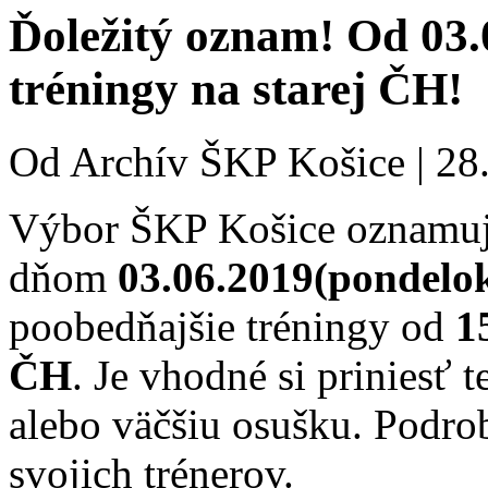
Ďoležitý oznam! Od 03.
tréningy na starej ČH!
Od
Archív ŠKP Košice
|
28
Výbor ŠKP Košice oznamuj
dňom
03.06.2019(pondelo
poobedňajšie tréningy od
15
ČH
. Je vhodné si priniesť 
alebo väčšiu osušku. Podro
svojich trénerov.