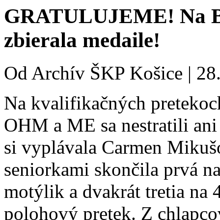
GRATULUJEME! Na BB
zbierala medaile!
Od
Archív ŠKP Košice
|
28.
Na kvalifikačných pretekoc
OHM a ME sa nestratili ani 
si vyplávala Carmen Mikušo
seniorkami skončila prvá 
motýlik a dvakrát tretia n
polohový pretek. Z chlapcov