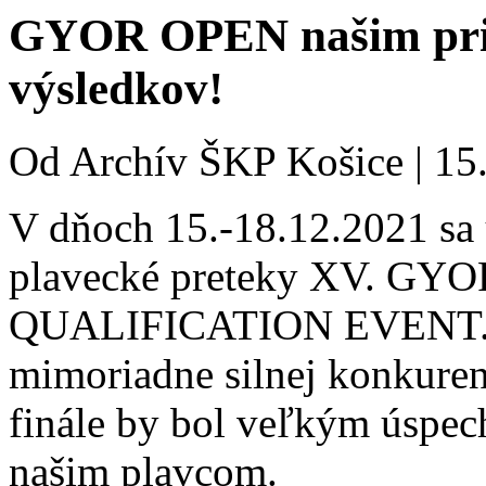
GYOR OPEN našim prin
výsledkov!
Od
Archív ŠKP Košice
|
15
V dňoch 15.-18.12.2021 sa
plavecké preteky XV. G
QUALIFICATION EVENT. Naš
mimoriadne silnej konkuren
finále by bol veľkým úspec
našim plavcom.