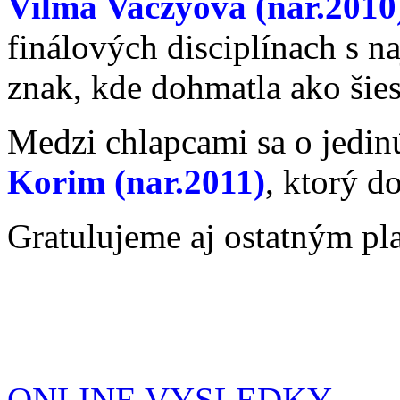
Vilma Vaczyová (nar.2010
finálových disciplínach s 
znak, kde dohmatla ako šies
Medzi chlapcami sa o jedin
Korim (nar.2011)
, ktorý d
Gratulujeme aj ostatným 
ONLINE VYSLEDKY