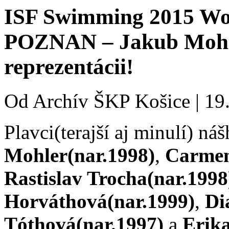
ISF Swimming 2015 Wo
POZNAN – Jakub Mohler
reprezentácii!
Od
Archív ŠKP Košice
|
19.
Plavci(terajší aj minulí) ná
Mohler(nar.1998)
,
Carmen
Rastislav Trocha(nar.1998
Horváthová(nar.1999)
,
Di
Tóthová(nar.1997)
a
Erik