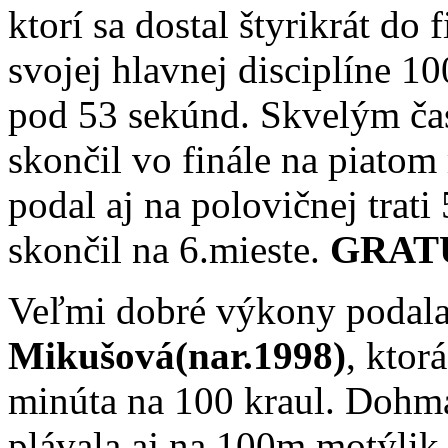
ktorí sa dostal štyrikrát do
svojej hlavnej disciplíne 10
pod 53 sekúnd. Skvelým č
skončil vo finále na piato
podal aj na polovičnej trat
skončil na 6.mieste.
GRAT
Veľmi dobré výkony podala
Mikušová(nar.1998)
, ktorá
minúta na 100 kraul. Dohma
plávala aj na 100m motýli