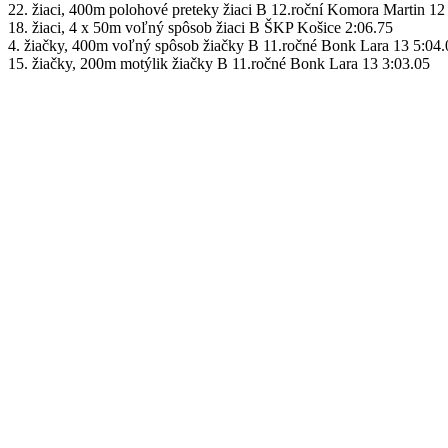
22. žiaci, 400m polohové preteky žiaci B 12.roční Komora Martin 12
18. žiaci, 4 x 50m voľný spôsob žiaci B ŠKP Košice 2:06.75
4. žiačky, 400m voľný spôsob žiačky B 11.ročné Bonk Lara 13 5:04.
15. žiačky, 200m motýlik žiačky B 11.ročné Bonk Lara 13 3:03.05