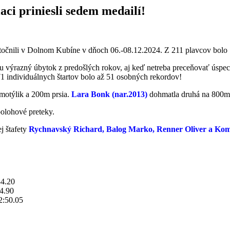
aci priniesli sedem medailí!
utočnili v Dolnom Kubíne v dňoch 06.-08.12.2024. Z 211 plavcov bolo
oku výrazný úbytok z predošlých rokov, aj keď netreba preceňovať úspec
1 individuálnych štartov bolo až 51 osobných rekordov!
otýlik a 200m prsia.
Lara Bonk (nar.2013)
dohmatla druhá na 800m k
olohové preteky.
j štafety
Rychnavský Richard, Balog Marko, Renner Oliver a Ko
34.20
54.90
2:50.05