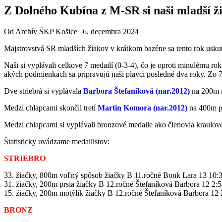
Z Dolného Kubína z M-SR si naši mladší ži
Od
Archív ŠKP Košice
|
6. decembra 2024
Majstrovstvá SR mladších žiakov v krátkom bazéne sa tento rok usk
Naši si vyplávali celkove 7 medailí (0-3-4), čo je oproti minulému r
akých podmienkach sa pripravujú naši plavci posledné dva roky. Zo 7
Dve striebrá si vyplávala
Barbora Štefaníková (nar.2012)
na 200m m
Medzi chlapcami skončil tretí
Martin Komora (nar.2012)
na 400m p
Medzi chlapcami si vyplávali bronzové medaile ako členovia kraulove
Štatisticky uvádzame medailistov:
STRIEBRO
33. žiačky, 800m voľný spôsob žiačky B 11.ročné Bonk Lara 13 10:
31. žiačky, 200m prsia žiačky B 12.ročné Štefaníková Barbora 12 2:
15. žiačky, 200m motýlik žiačky B 12.ročné Štefaníková Barbora 12 
BRONZ