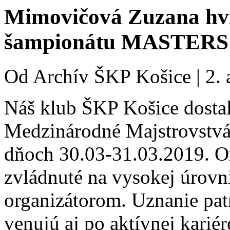
Mimovičová Zuzana hv
šampionátu MASTERS
Od
Archív ŠKP Košice
|
2. 
Náš klub ŠKP Košice dostal
Medzinárodné Majstrovstv
dňoch 30.03-31.03.2019. Or
zvládnuté na vysokej úrovn
organizátorom. Uznanie pat
venujú aj po aktívnej karié