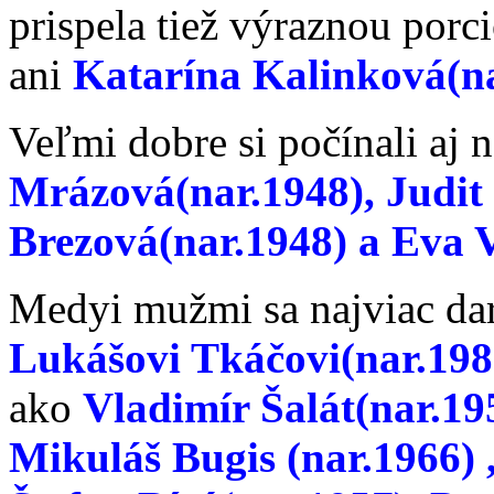
prispela tiež výraznou porc
ani
Katarína Kalinková(na
Veľmi dobre si počínali aj
Mrázová(nar.1948), Judit 
Brezová(nar.1948) a Eva V
Medyi mužmi sa najviac dari
Lukášovi Tkáčovi(nar.198
ako
Vladimír Šalát(nar.19
Mikuláš Bugis (nar.1966) 