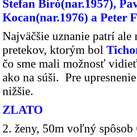
Štefan Bíró(nar.1957), Pa
Kocan(nar.1976) a Peter 
Najväčšie uznanie patrí ale
pretekov, ktorým bol
Ticho
čo sme mali možnosť vidieť,
ako na súši. Pre upresneni
nižšie.
ZLATO
2. ženy, 50m voľný spôsob 