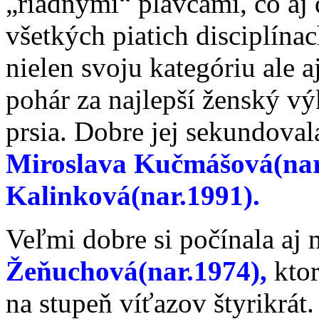
„riadnymi“ plavcami, čo aj 
všetkých piatich disciplínac
nielen svoju kategóriu ale 
pohár za najlepší ženský vý
prsia. Dobre jej sekundoval
Miroslava Kučmášová(na
Kalinková(nar.1991).
Veľmi dobre si počínala aj
Žeňuchová(nar.1974),
ktor
na stupeň víťazov štyrikrát