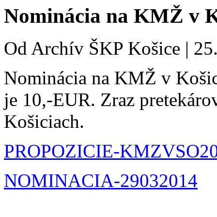
Nominácia na KMŽ v Ko
Od
Archív ŠKP Košice
|
25
Nominácia na KMŽ v Košici
je 10,-EUR. Zraz pretekáro
Košiciach.
PROPOZICIE-KMZVSO20
NOMINACIA-29032014