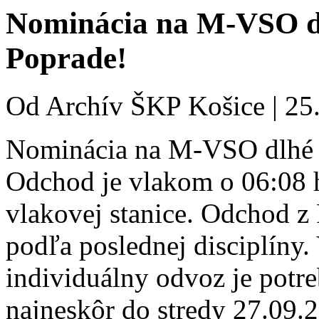
Nominácia na M-VSO dl
Poprade!
Od
Archív ŠKP Košice
|
25
Nominácia na M-VSO dlhé t
Odchod je vlakom o 06:08 h
vlakovej stanice. Odchod z
podľa poslednej disciplíny.
individuálny odvoz je potr
najneskôr do stredy 27.09.