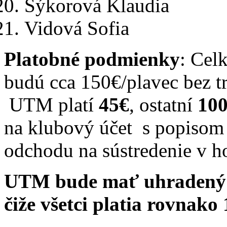
Sýkorová Klaudia
Vidová Sofia
Platobné podmienky
: Cel
budú cca 150€/plavec bez tr
UTM platí
45€
, ostatní
10
na klubový účet s popisom 
odchodu na sústredenie v ho
UTM bude mať uhradený zv
čiže všetci platia rovnako 