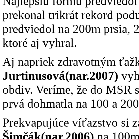
Najlepšiu formu predviedo
prekonal trikrát rekord pod
predviedol na 200m prsia,
ktoré aj vyhral.
Aj napriek zdravotným ťaž
Jurtinusová(nar.2007)
vyhr
obdiv. Veríme, že do MSR s
prvá dohmatla na 100 a 200
Prekvapujúce víťazstvo si 
Šimčák(nar.2006)
na 100m 