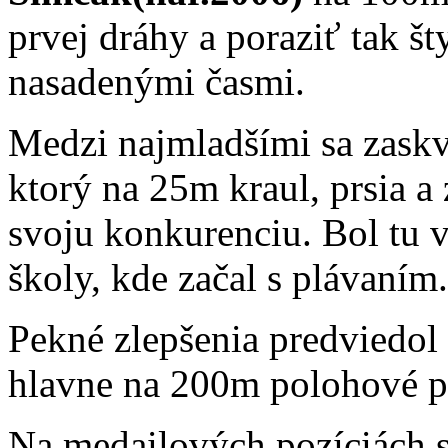
prvej dráhy a poraziť tak š
nasadenými časmi.
Medzi najmladšími sa zask
ktorý na 25m kraul, prsia a
svoju konkurenciu. Bol tu v
školy, kde začal s plávaním.
Pekné zlepšenia predviedol
hlavne na 200m polohové pr
Na medailových pozíciách s