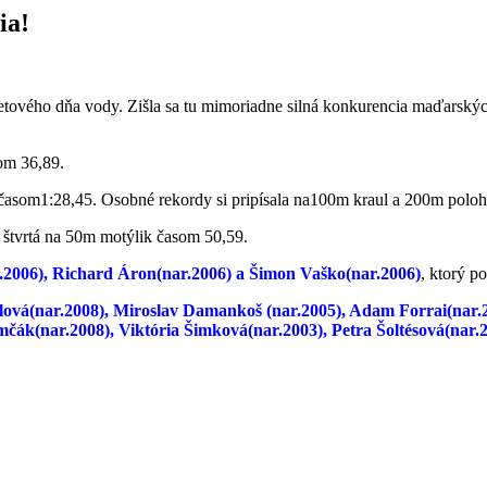
ia!
tového dňa vody. Zišla sa tu mimoriadne silná konkurencia maďarských
som 36,89.
časom1:28,45. Osobné rekordy si pripísala na100m kraul a 200m poloh
 štvrtá na 50m motýlik časom 50,59.
.2006), Richard Áron(nar.2006) a Šimon Vaško(nar.2006)
, ktorý p
vá(nar.2008), Miroslav Damankoš (nar.2005), Adam Forrai(nar.20
čák(nar.2008), Viktória Šimková(nar.2003), Petra Šoltésová(nar.