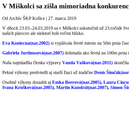
V Miškolci sa zišla mimoriadna konkurenc
Od
Archív ŠKP Košice
|
27. marca 2019
V dňoch 23.03.-24.03.2019 sa v Miškolci uskutočnil už 23.ročník Sve
našich plavcov ale niektorí boli veľmi blízko.
Eva Koniecna(nar.2002)
si vyplávala štvrté miesto na 50m prsia ča
Gabriela Jurtinusová(nar.2007)
dohmatla ako štvrtá na 100m prsia 
Naša najmladšia členka výpravy
Vanda Vašková(nar.2011)
skončila
Pekné výkony predviedli aj starší žiaci už tradične
Denis Šimčák(nar
Osobné výkony dosiahli aj
Emka Beerová(nar.2005), Laura Cinculo
Ivana Krušková(nar.2005), Martin Kundrát(nar.2007), Simon Šim