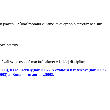
 plavcov. Získať medailu v „jame levovej“ bolo tentoraz nad sily
ové preteky.
osúvali svoje osobné maximá takmer v každej disciplíne.
05), Karol Hertelý(nar.2007), Alexandra Krafčíková(nar.2003),
2003) a Ronald Turan(nar.2008).