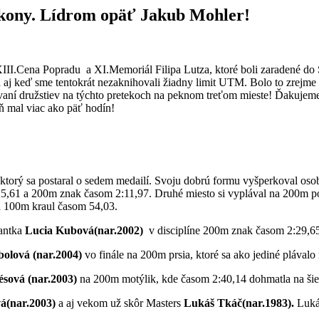
výkony. Lídrom opäť Jakub Mohler!
III.Cena Popradu a XI.Memoriál Filipa Lutza, ktoré boli zaradené do S
dkoch aj keď sme tentokrát nezaknihovali žiadny limit UTM. Bolo to zr
dovaní družstiev na týchto pretekoch na peknom treťom mieste! Ďakuje
ň mal viac ako päť hodín!
ktorý sa postaral o sedem medailí. Svoju dobrú formu vyšperkoval os
 25,61 a 200m znak časom 2:11,97. Druhé miesto si vyplával na 200m po
a 100m kraul časom 54,03.
tantka
Lucia Kubová(nar.2002)
v disciplíne 200m znak časom 2:29,6
olová (nar.2004)
vo finále na 200m prsia, ktoré sa ako jediné plávalo
ésová (nar.2003)
na 200m motýlik, kde časom 2:40,14 dohmatla na šie
á(nar.2003)
a aj vekom už skôr Masters
Lukáš Tkáč(nar.1983).
Luká