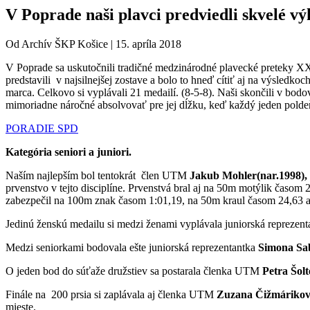
V Poprade naši plavci predviedli skvelé 
Od
Archív ŠKP Košice
|
15. apríla 2018
V Poprade sa uskutočnili tradičné medzinárodné plavecké preteky XX
predstavili v najsilnejšej zostave a bolo to hneď cítiť aj na výsle
marca. Celkovo si vyplávali 21 medailí. (8-5-8). Naši skončili v bo
mimoriadne náročné absolvovať pre jej dĺžku, keď každý jeden polde
PORADIE SPD
Kategória seniori a juniori.
Naším najlepším bol tentokrát člen UTM
Jakub Mohler(nar.1998),
prvenstvo v tejto disciplíne. Prvenstvá bral aj na 50m motýlik časom
zabezpečil na 100m znak časom 1:01,19, na 50m kraul časom 24,63 
Jedinú ženskú medailu si medzi ženami vyplávala juniorská reprezen
Medzi seniorkami bodovala ešte juniorská reprezentantka
Simona Sab
O jeden bod do súťaže družstiev sa postarala členka UTM
Petra Šolt
Finále na 200 prsia si zaplávala aj členka UTM
Zuzana Čižmárikov
mieste.