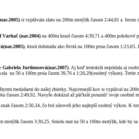
nar.2005)
si vyplávala zlato na 200m motýlik časom 2:44,81 a bronz n
l Varhač (nar.2004)
na 400m kraul časom 4:39,71 a 400m polohové p
á(nar.2005)
, ktorá dohmatla ako štvrtá na 100m prsia časom 1:23,65. Je
je
Gabriela Jurtinusová(nar.2007)
. Aj keď tentokrát nepridala aj osob
yplávala na 50 a 100m prsia časmi 39,76 a 1:26,29(osobný výkon). Tretie
l štyrmi medailami do našej zbierky. Najcennejší kov si vyplával na 2
hovku časom 2:49,92. Navyše dokázal až päťkrát posunúť svoje osobné
nak časom 2:50,34, čo bol zároveň jeho najlepší osobný výkon. K tom
 motýlik časom 3:30,25. Smolu mal na 50 a 100m motýlik, kde by sa u