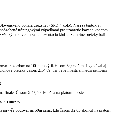
lovenského pohára družstiev (SPD 4.kolo). Naši sa tentokrát
ejme spôsobené tréningovými výpadkami pre uzavretie bazéna koncom
me všetkým plavcom za reprezentáciu klubu. Samotné preteky boli
obným rekordom na 100m motýlik časom 58,03, čím si vyplával aj
lohové preteky časom 2:14,89. Tri tretie miesta si medzi seniormi
5.
 na finále. Časom 2:47,50 skončila na piatom mieste.
stom mieste.
š navyše bodoval na 50m prsia, kde časom 32,03 skončil na piatom