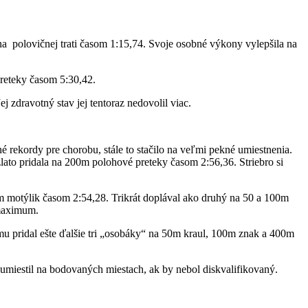
a polovičnej trati časom 1:15,74. Svoje osobné výkony vylepšila na
reteky časom 5:30,42.
j zdravotný stav jej tentoraz nedovolil viac.
né rekordy pre chorobu, stále to stačilo na veľmi pekné umiestnenia.
 zlato pridala na 200m polohové preteky časom 2:56,36. Striebro si
00m motýlik časom 2:54,28. Trikrát doplával ako druhý na 50 a 100m
 maximum.
u pridal ešte ďalšie tri „osobáky“ na 50m kraul, 100m znak a 400m
miestil na bodovaných miestach, ak by nebol diskvalifikovaný.