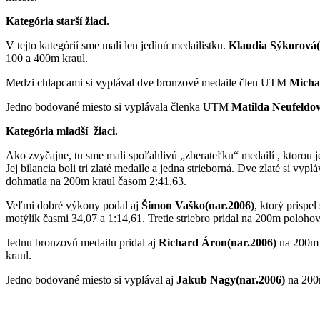
Kategória starší žiaci.
V tejto kategórií sme mali len jedinú medailistku.
Klaudia Sýkorová(
100 a 400m kraul.
Medzi chlapcami si vyplával dve bronzové medaile člen UTM
Micha
Jedno bodované miesto si vyplávala členka UTM
Matilda Neufeldov
Kategória mladší žiaci.
Ako zvyčajne, tu sme mali spoľahlivú „zberateľku“ medailí , ktorou 
Jej bilancia boli tri zlaté medaile a jedna strieborná. Dve zlaté si v
dohmatla na 200m kraul časom 2:41,63.
Veľmi dobré výkony podal aj
Šimon Vaško(nar.2006)
, ktorý prispe
motýlik časmi 34,07 a 1:14,61. Tretie striebro pridal na 200m polo
Jednu bronzovú medailu pridal aj
Richard Áron(nar.2006)
na 200m z
kraul.
Jedno bodované miesto si vyplával aj
Jakub Nagy(nar.2006)
na 200m