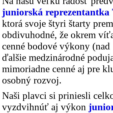
Na našu veľkú radosť predv
juniorská reprezentantka
ktorá svoje štyri štarty prem
obdivuhodné, že okrem víťa
cenné bodové výkony (nad 7
ďalšie medzinárodné poduja
mimoriadne cenné aj pre klu
osobný rozvoj.
Naši plavci si priniesli ce
vyzdvihnúť aj výkon
junio