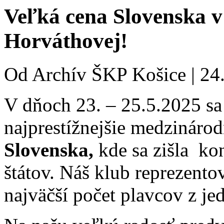
Veľká cena Slovenska v
Horváthovej!
Od
Archív ŠKP Košice
|
24
V dňoch 23. – 25.5.2025 sa
najprestížnejšie medzináro
Slovenska,
kde sa zišla ko
štátov. Náš klub reprezento
najväčší počet plavcov z je