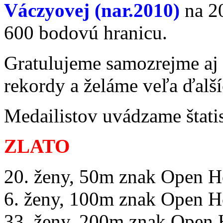
Váczyovej (nar.2010)
na 20
600 bodovú hranicu.
Gratulujeme samozrejme aj
rekordy a želáme veľa ďalš
Medailistov uvádzame štatis
ZLATO
20. ženy, 50m znak Open H
6. ženy, 100m znak Open H
33. ženy, 200m znak Open 