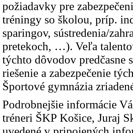
požiadavky pre zabezpečeni
tréningy so školou, príp. i
sparingov, sústredenia/zahr
pretekoch, …). Veľa talent
týchto dôvodov predčasne s
riešenie a zabezpečenie týc
Športové gymnázia zriaden
Podrobnejšie informácie V
tréneri ŠKP Košice, Juraj S
uvedené v pripojených info