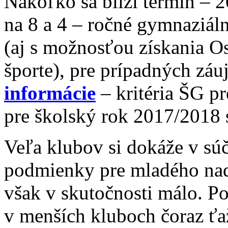
Nakoľko sa blíži termín – 
na 8 a 4 – ročné gymnaziál
(aj s možnosťou získania O
športe), pre prípadných zá
informácie
– kritéria ŠG pr
pre školský rok 2017/2018 
Veľa klubov si dokáže v súč
podmienky pre mladého nad
však v skutočnosti málo. P
v menších kluboch čoraz ťa