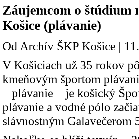
Záujemcom o štúdium 
Košice (plávanie)
Od
Archív ŠKP Košice
|
11
V Košiciach už 35 rokov p
kmeňovým športom plávanie
– plávanie – je košický Špo
plávanie a vodné pólo začia
slávnostným Galavečerom 55