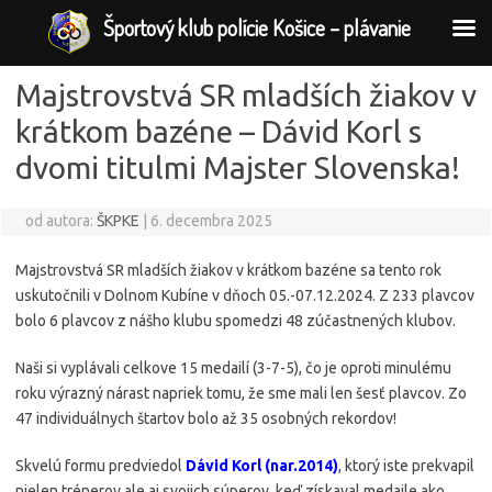
Športový klub polície Košice – plávanie
Majstrovstvá SR mladších žiakov v
krátkom bazéne – Dávid Korl s
dvomi titulmi Majster Slovenska!
od autora:
ŠKPKE
|
6. decembra 2025
Majstrovstvá SR mladších žiakov v krátkom bazéne sa tento rok
uskutočnili v Dolnom Kubíne v dňoch 05.-07.12.2024. Z 233 plavcov
bolo 6 plavcov z nášho klubu spomedzi 48 zúčastnených klubov.
Naši si vyplávali celkove 15 medailí (3-7-5), čo je oproti minulému
roku výrazný nárast napriek tomu, že sme mali len šesť plavcov. Zo
47 individuálnych štartov bolo až 35 osobných rekordov!
Skvelú formu predviedol
Dávid Korl (nar.2014)
, ktorý iste prekvapil
nielen trénerov ale aj svojich súperov, keď získaval medaile ako