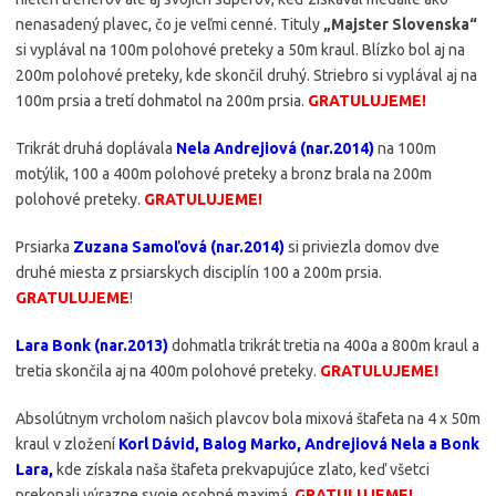
nenasadený plavec, čo je veľmi cenné. Tituly
„Majster Slovenska“
si vyplával na 100m polohové preteky a 50m kraul. Blízko bol aj na
200m polohové preteky, kde skončil druhý. Striebro si vyplával aj na
100m prsia a tretí dohmatol na 200m prsia.
GRATULUJEME!
Trikrát druhá doplávala
Nela Andrejiová (nar.2014)
na 100m
motýlik, 100 a 400m polohové preteky a bronz brala na 200m
polohové preteky.
GRATULUJEME!
Prsiarka
Zuzana Samoľová (nar.2014)
si priviezla domov dve
druhé miesta z prsiarskych disciplín 100 a 200m prsia.
GRATULUJEME
!
Lara Bonk (nar.2013)
dohmatla trikrát tretia na 400a a 800m kraul a
tretia skončila aj na 400m polohové preteky.
GRATULUJEME!
Absolútnym vrcholom našich plavcov bola mixová štafeta na 4 x 50m
kraul v zložení
Korl Dávid, Balog Marko, Andrejiová Nela a Bonk
Lara,
kde získala naša štafeta prekvapujúce zlato, keď všetci
prekonali výrazne svoje osobné maximá.
GRATULUJEME!