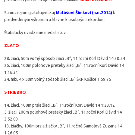
Samozrejme gratulujeme aj
Matúšovi Šimkovi (nar.2014)
k
predvedeným výkonom a hlavne k osobným rekordom.
Štatisticky uvádzame medailistov:
ZLATO
28. žiaci, 50m voľný spôsob žiaci „B“, 11.roční Korl Dávid 14 30.54
26. žiaci, 100m polohové preteky žiaci „B“, 11.roční Korl Dávid 14
1:16.31
34. mix, 4 x 50m voľný spôsob žiaci „B“ ŠKP Košice 1:59.75
STRIEBRO
14. žiaci, 100m prsia žiaci „B“, 11.roční Korl Dávid 14 1:23.12
5. žiaci, 200m polohové preteky žiaci „B“, 11.roční Korl Dávid 14
2:52.83
13. žiačky, 100m prsia žiačky „B“, 11.ročné Samoľová Zuzana 14
1:26.05