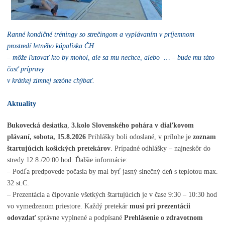
Ranné kondičné tréningy so strečingom a vyplávaním v príjemnom
prostredí letného kúpaliska ČH
– môže ľutovať kto by mohol, ale sa mu nechce, alebo … – bude mu táto
časť prípravy
v krátkej zimnej sezóne chýbať.
Aktuality
Bukovecká desiatka
,
3.kolo Slovenského pohára v diaľkovom
plávaní, sobota, 15.8.2026
Prihlášky boli odoslané, v prílohe je
zoznam
štartujúcich košických pretekárov
. Prípadné odhlášky – najneskôr do
stredy 12.8./20:00 hod. Ďalšie informácie:
– Podľa predpovede počasia by mal byť jasný slnečný deň s teplotou max.
32 st.C.
– Prezentácia a čipovanie všetkých štartujúcich je v čase 9:30 – 10:30 hod
vo vymedzenom priestore. Každý pretekár
musí pri prezentácii
odovzdať
správne vyplnené a podpísané
Prehlásenie o zdravotnom