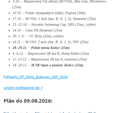
3.10. – Majstrovstvá Vsl.oblasti (M-VSO), dlhé trate, Michalovce
(25m)
10.10. – Pohár olympijských nádejí, Poprad (50m)
17.10. – M-VSO, 1.kolo (kat. B, A, J, S), Humenné (25m)
23.-25.10. – Slovakia Swimming Cup, XBS (25m), (výber)
24.10. – Cena PK Humenné (25m)
30.-1.11. – VC Brna (25m), (výber)
14.11. – M-VSO, 2.kolo (kat. B, A, J, S), SNV (25m)
28.-29.11. – Pohár mesta Košice (25m)
4.-6.12. – Majstrovstvá SR kat.B, Dolný Kubín (25m)
11.-13.12. – Majstrovstvá SR kat.A, neurčené (25m)
18.-20.12. –
M SR Open a juniori, Košice (25m)
Prihlasky_DP_3kolo_Bukovec_SKP_2026
cestne-prehlasenie-dp-1
Plán do 09.08.2026: