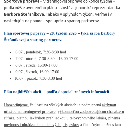
Športová príprava
– V tréningovej príprave do konca týždňa –
podľa nižšie uvedeného plánu – zostáva juniorská reprezentantka
Barbora Štefaníková
. Tak ako v uplynulom týždni, veríme i v
nasledujúci na pomoc – spoluprácu sparing-partnerov.
Plán športovej prípravy – 28. týždeň 2026 – týka sa iba Barbory
Štefaníkovej a sparing-partnerov.
6.07., pondelok, 7:30-8:30 hod
7.07., utorok, 7:30-8:30 a
16:00-17:00
8.07., streda, 16:00-17:00
9.07., štvrtok, 16:00-17:00
10.07., piatok, 7:30-8:30 hod
P
lán najbližších akcií
– podľa doposiaľ známych informácií
Upozorňujeme
, že účasť na všetkých akciách je podmienená
aktívnou
účasťou na tréningovej príprave
,
výkonnosťou zodpovedajúcou charakteru
súťaže
,
platnou lekárskou prehliadkou u telovýchovného lekára
,
plnenia
povinností uhrádzania oddielových príspevkov
a finančným možnostiam