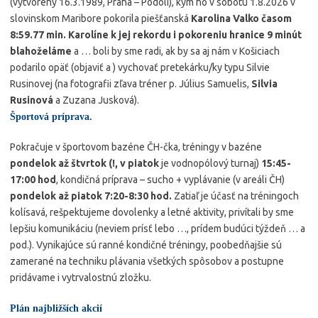
(vytvorený 16.3.1989, Praha – Podolí), kým ho v sobotu 1.8.2026 v
slovinskom Maribore pokorila piešťanská
Karolina Valko časom
8:59.77 min. Karolíne k jej rekordu i pokoreniu hranice 9 minút
blahoželáme
a … boli by sme radi, ak by sa aj nám v Košiciach
podarilo opäť (objaviť a ) vychovať pretekárku/ky typu Silvie
Rusinovej (na fotografii zľava tréner p. Július Samuelis,
Silvia
Rusinová
a Zuzana Jusková).
Športová príprava.
Pokračuje v športovom bazéne ČH-čka, tréningy v bazéne
pondelok až štvrtok (!, v piatok
je vodnopólový turnaj)
15:45-
17:00 hod
, kondičná príprava – sucho + vyplávanie (v areáli ČH)
pondelok až piatok 7:20-8:30 hod.
Zatiaľ je účasť na tréningoch
kolísavá, rešpektujeme dovolenky a letné aktivity, privítali by sme
lepšiu komunikáciu (neviem prísť lebo …, prídem budúci týždeň … a
pod.). Vynikajúce sú ranné kondičné tréningy, poobedňajšie sú
zamerané na techniku plávania všetkých spôsobov a postupne
pridávame i vytrvalostnú zložku.
P
lán najbližších akcií