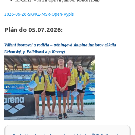
18.-20.12. –
M SR Open a juniori, Košice (25m)
2026-06-26-SKPKE-MSR-Open-Vypis
Plán do 05.07.2026:
Vážení športovci a rodičia
–
tréningová skupina juniorov (Skála –
Urbanský, p.Polláková a p.Kassay)