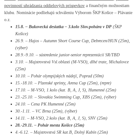
povinností uhrádzania oddielových príspevkov
a finančným možnostiam
klubu. Nominácie podliehajú schváleniu Výborom ŠKP Košice – Plávanie
o.z.
15.8. – Bukovecká desiatka – 3.kolo Slov.pohára v DP
(ŠKP
Košice)
26.9. – Hajos – Autumn Short Course Cup, Debrecen/HUN (25m),
(výber)
28.9.-9.10. – sústredenie junior-senior reprezentácií SR/TBD
3.10. – Majstrovstvá Vsl.oblasti (M-VSO), dlhé trate, Michalovce
(25m)
10.10. – Pohár olympijských nádejí, Poprad (50m)
15.-18.10. – Plzenské sprinty, Arena Cup (25m), (repre)
17.10. – M-VSO, 1.kolo (kat. B, A, J, S), Humenné (25m)
23.-25.10. – Slovakia Swimming Cup, XBS (25m), (výber)
24.10. – Cena PK Humenné (25m)
30.-1.11. – VC Brna (25m), (výber)
14.11. – M-VSO, 2.kolo (kat. B, A, J, S), SNV (25m)
28.-29.11. – Pohár mesta Košice (25m)
4.-6.12. – Majstrovstvá SR kat.B, Dolný Kubín (25m)