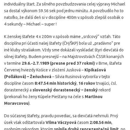
individuálny štart. Za silného povzbudzovania celej výpravy Michael
sa dostal výkonom 59.56 sek pod jednu minútu. A povzbudilo ho to
natoľko, že ďalší deň si v disciplíne 400m v.spôsob zlepšil osobák o
4 sekundy – Michael – super !
K ženskej štafete 4 x 200m v.spôsob máme „srdcový“ vzťah. Táto
disciplína pri účasti našej štafety (ČH/ŠKP) bola už „pradávno“ pre
iné kluby strašiakom. Vždy sme dokázali vyskladať štyri dievčatá do
silnej štafety. Budem presnejší – na Majstrovstvách ČSSR konaných
v termíne
29.6.-2.7.1989 (presne pred 37 rokmi)
v Brne, štafeta
Červenej hviezdy Košice v zložení Jusková –
Kipikašová
(Polláková) – Žeňuchová
– Silvia Rusinová vytvorila v tejto
disciplíne časom
8:47.54 min historický
,
16 rokov
trvajúci, čsl.
dorastenecký a
slovenský dorastenecký – ženský
rekord
(prekonali ho ženy Kúpele Piešťany na čele s
Martinou
Moravcovou
).
Do súčasnej štafety, pravdu povediac, sa dievčatá nehrnuli. Prvý
úsek však odštartovala
Vilma Váczyová
časom
2:08.56 min
,
osobným rekordom, ktorým
splnila druhý reprezentačný limit,
po