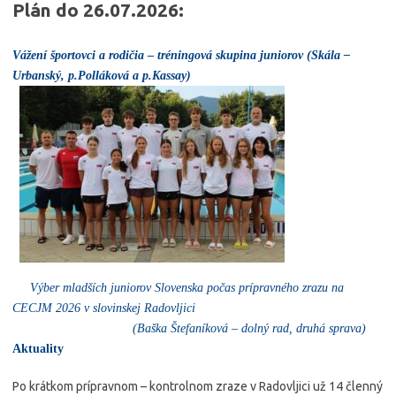
Plán do 26.07.2026:
Vážení športovci a rodičia
–
tréningová skupina juniorov (Skála –
Urbanský, p.Polláková a p.Kassay)
Výber mladších juniorov Slovenska počas prípravného zrazu na
CECJM 2026 v slovinskej Radovljici
(Baška Štefaníková – dolný rad, druhá sprava)
Aktuality
Po krátkom prípravnom – kontrolnom zraze v Radovljici už 14 členný