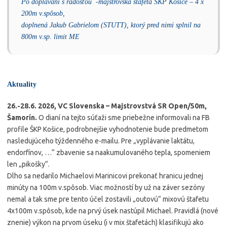
Po doplávaní s radosťou -majstrovská štafeta ŠKP Košice – 4 x
200m v.spôsob,
doplnená Jakub Gabrielom (STUTT), ktorý pred nimi splnil na
800m v.sp. limit ME
Aktuality
26.-28.6. 2026, VC Slovenska – Majstrovstvá SR Open/50m,
Šamorín.
O dianí na tejto súťaži sme priebežne informovali na FB
profile ŠKP Košice, podrobnejšie vyhodnotenie bude predmetom
nasledujúceho týždenného e-mailu. Pre „vyplávanie laktátu,
endorfínov, …“ zbavenie sa naakumulovaného tepla, spomeniem
len „pikošky“.
Dlho sa nedarilo Michaelovi Marinicovi prekonať hranicu jednej
minúty na 100m v.spôsob. Viac možností by už na záver sezóny
nemal a tak sme pre tento účel zostavili „outovú“ mixovú štafetu
4x100m v.spôsob, kde na prvý úsek nastúpil Michael. Pravidlá (nové
znenie) výkon na prvom úseku (i v mix štafetách) klasifikujú ako