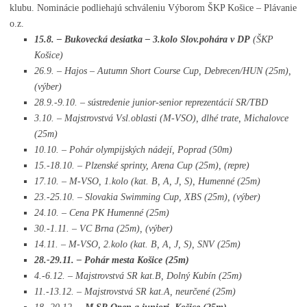
klubu. Nominácie podliehajú schváleniu Výborom ŠKP Košice – Plávanie
o.z.
15.8. – Bukovecká desiatka – 3.kolo Slov.pohára v DP
(ŠKP
Košice)
26.9. – Hajos – Autumn Short Course Cup, Debrecen/HUN (25m),
(výber)
28.9.-9.10. – sústredenie junior-senior reprezentácií SR/TBD
3.10. – Majstrovstvá Vsl.oblasti (M-VSO), dlhé trate, Michalovce
(25m)
10.10. – Pohár olympijských nádejí, Poprad (50m)
15.-18.10. – Plzenské sprinty, Arena Cup (25m), (repre)
17.10. – M-VSO, 1.kolo (kat. B, A, J, S), Humenné (25m)
23.-25.10. – Slovakia Swimming Cup, XBS (25m), (výber)
24.10. – Cena PK Humenné (25m)
30.-1.11. – VC Brna (25m), (výber)
14.11. – M-VSO, 2.kolo (kat. B, A, J, S), SNV (25m)
28.-29.11. – Pohár mesta Košice (25m)
4.-6.12. – Majstrovstvá SR kat.B, Dolný Kubín (25m)
11.-13.12. – Majstrovstvá SR kat.A, neurčené (25m)