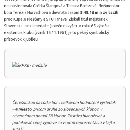
nej nasledovala Grétka Štangová a Tamara Bretzová, finišmenkou
bola Terézia Horváthová a dievčatá časom
8:49.16 min
zvíťazili
pred Kúpele Piešťany a STU Trnava. Získali titul majsteriek
Slovenska, cinkli medaile (i niečo navyše). V roku 65 výročia
existencie klubu (vznik 15.11.1961) je to pekný symbolický
príspevok k jubileu.
Čerešničkou na torte bol v celkovom hodnotení výsledok
–
4.miesto
, pritom druhé zo slovenských klubov, v
záverečnom poradí 58 klubov. Zostáva blahoželať a
poďakovať celej výprave za vzornú reprezentáciu v tejto
súťaži.