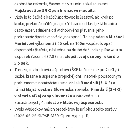
osobného rekordu, časom 2:26.91 min získala v rámci
Majstrovstiev SR Open bronzovú medailu.
Vždy je to ťažké a každý športovec je šťastný, ak, krok po
kroku, prekoná určitú „magickú“ hranicu. I keď je tá hranica
často ešte vzdialená od vrcholového plávania, jeho
prekonanie športovca vždy „nakopne“. To sa podarilo
Michael
Marinicovi
výkonom 59.56 sek na 100m v.spôsob, opäť
dopomohla štafeta, následne na druhý deň v disciplíne 400 m
v.spôsob časom 4:37.85 min
zlepšil svoj osobný rekord o
5.5 sek.
Tréneri, rozhodcovia a športovci ŠKP Košice sme prežili štyri
ťažké, krásne a úspešné (tropické) dni. I napriek počiatočným
problémom s nomináciou, sme získali
9 medailí (3-4-2) v
rámci Majstrovstiev Slovenska
, rovnako
9 medailí (3-4-2)
v rámci Veľkej ceny Slovenska
a zároveň z 58
zúčastnených,
4. miesto v klubovej úspešnosti.
Výpis výsledkov našich pretekárov je prílohou tejto správy
(2026-06-26-SKPKE-MSR-Open-Vypis.pdf).