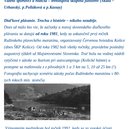
Vážení športovci a rodičia
–
tréningová skupina juniorov (Skála –
Urbanský, p.Polláková a p.Kassay)
Diaľkové plávanie. Trochu z histórie – nikoho nezabije.
Dnes už málo kto vie, že začiatky a rozvoj slovenského diaľkového
plávania sa datujú
od roku 1981
, kedy sa uskutočnil prvý ročník
Ružínskeho plaveckého maratónu, organizovaný Červenou hviezdou Košice
(dnes ŠKP Košice). Od roku 1982 boli všetky ročníky, pravidelne posledný
augustový týždeň už Majstrovstvami Slovenska. Trať bola na vodnej nádrži
vytýčená v zátoke so štartom pri autocampingu (Košické hámre) a
postupne sa rozširovala z z pôvodných 1 a 3 km na 5, 10 až 25 km (!).
Fotografia zachycuje scenériu zátoky počas Ružínskeho maratónu v 80-
tych rokoch min. storočia.
Významným medzníkom bol ročník 1992, kedy sa za vysokej účasti