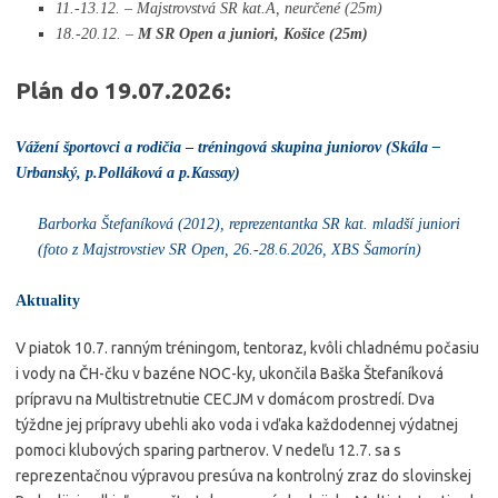
11.-13.12. – Majstrovstvá SR kat.A, neurčené (25m)
18.-20.12. –
M SR Open a juniori, Košice (25m)
Plán do 19.07.2026:
Vážení športovci a rodičia
–
tréningová skupina juniorov (Skála –
Urbanský, p.Polláková a p.Kassay)
Barborka Štefaníková (2012), reprezentantka SR kat. mladší juniori
(foto z Majstrovstiev SR Open, 26.-28.6.2026, XBS Šamorín)
Aktuality
V piatok 10.7. ranným tréningom, tentoraz, kvôli chladnému počasiu
i vody na ČH-čku v bazéne NOC-ky, ukončila Baška Štefaníková
prípravu na Multistretnutie CECJM v domácom prostredí. Dva
týždne jej prípravy ubehli ako voda i vďaka každodennej výdatnej
pomoci klubových sparing partnerov. V nedeľu 12.7. sa s
reprezentačnou výpravou presúva na kontrolný zraz do slovinskej