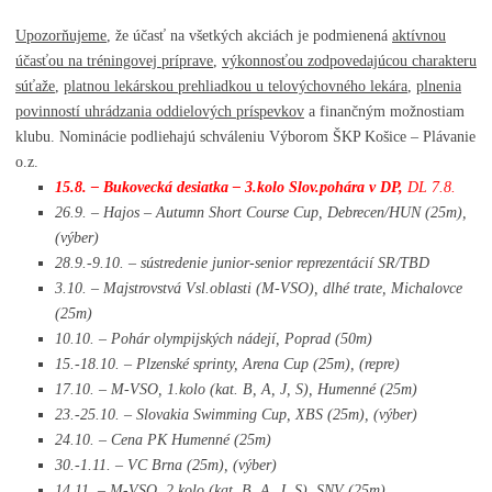
Upozorňujeme
, že účasť na všetkých akciách je podmienená
aktívnou
účasťou na tréningovej príprave
,
výkonnosťou zodpovedajúcou charakteru
súťaže
,
platnou lekárskou prehliadkou u telovýchovného lekára
,
plnenia
povinností uhrádzania oddielových príspevkov
a finančným možnostiam
klubu. Nominácie podliehajú schváleniu Výborom ŠKP Košice – Plávanie
o.z.
15.8. – Bukovecká desiatka – 3.kolo Slov.pohára v DP,
DL 7.8.
26.9. – Hajos – Autumn Short Course Cup, Debrecen/HUN (25m),
(výber)
28.9.-9.10. – sústredenie junior-senior reprezentácií SR/TBD
3.10. – Majstrovstvá Vsl.oblasti (M-VSO), dlhé trate, Michalovce
(25m)
10.10. – Pohár olympijských nádejí, Poprad (50m)
15.-18.10. – Plzenské sprinty, Arena Cup (25m), (repre)
17.10. – M-VSO, 1.kolo (kat. B, A, J, S), Humenné (25m)
23.-25.10. – Slovakia Swimming Cup, XBS (25m), (výber)
24.10. – Cena PK Humenné (25m)
30.-1.11. – VC Brna (25m), (výber)
14.11. – M-VSO, 2.kolo (kat. B, A, J, S), SNV (25m)