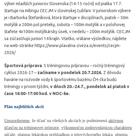
výber mladších juniorov Slovenska (14-15-roční) od piatka 17.7.
štartuje na mítingu CECJM v slovinskej Ľubľani. V juniorskom výbere
je i Barborka Štefaníková, ktorá štartuje v disciplínach, piatok – 50m
motýlik a 200m pol.preteky, sobota – 100m motýlik a v polohovej
štafete 4x100m motýlkársky úsek, v nedeľu – 200m motýlik. CECJM
sa zúčastňujú juniori 14 krajín. Všetko, vrátane výsledkov, nájdete
na web-stránke https://www.plavalna-zveza.si/events/cecjm-
2026/
Športová príprava
. S tréningovou prípravou – ročný tréningový
cyklus 2026-27 –
začíname v pondelok 20.7.2026.
Z dôvodu
havárie na rozvode vody k športovému bazénu ČH-čka budú
tréningy v prvom týždni,
v dňoch 20.-24.7., pondelok až piatok v
čase 16:00-17:00 hod. v NOC-ke.
P
lán najbližších akcií
Upozorňujeme
, že účasť na všetkých akciách je podmienená
aktívnou
účasťou na tréningovej príprave
,
výkonnosťou zodpovedajúcou charakteru
súťaže
,
platnou lekárskou prehliadkou u telovýchovného lekára
,
plnenia