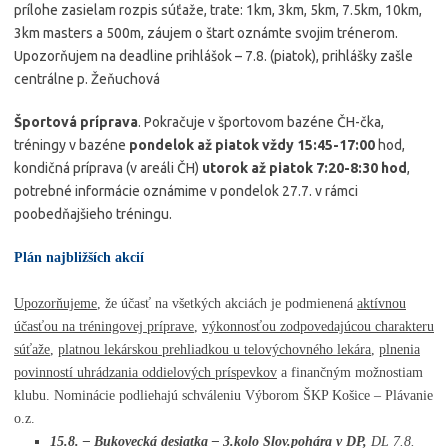
prílohe zasielam rozpis súťaže, trate: 1km, 3km, 5km, 7.5km, 10km,
3km masters a 500m, záujem o štart oznámte svojim trénerom.
Upozorňujem na deadline prihlášok – 7.8. (piatok), prihlášky zašle
centrálne p. Žeňuchová
Športová príprava
. Pokračuje v športovom bazéne ČH-čka,
tréningy v bazéne
pondelok až piatok vždy 15:45-17:00
hod,
kondičná príprava (v areáli ČH)
utorok až piatok 7:20-8:30 hod
,
potrebné informácie oznámime v pondelok 27.7. v rámci
poobedňajšieho tréningu.
P
lán najbližších akcií
Upozorňujeme
, že účasť na všetkých akciách je podmienená
aktívnou
účasťou na tréningovej príprave
,
výkonnosťou zodpovedajúcou charakteru
súťaže
,
platnou lekárskou prehliadkou u telovýchovného lekára
,
plnenia
povinností uhrádzania oddielových príspevkov
a finančným možnostiam
klubu. Nominácie podliehajú schváleniu Výborom ŠKP Košice – Plávanie
o.z.
15.8. – Bukovecká desiatka – 3.kolo Slov.pohára v DP,
DL 7.8.