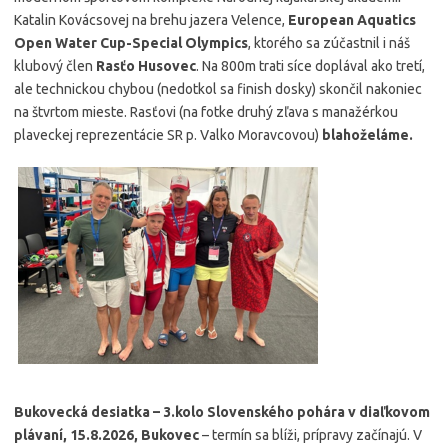
Katalin Kovácsovej na brehu jazera Velence,
European Aquatics
Open Water Cup-Special Olympics
, ktorého sa zúčastnil i náš
klubový člen
Rasťo Husovec
. Na 800m trati síce doplával ako tretí,
ale technickou chybou (nedotkol sa finish dosky) skončil nakoniec
na štvrtom mieste. Rasťovi (na fotke druhý zľava s manažérkou
plaveckej reprezentácie SR p. Valko Moravcovou)
blahoželáme.
Bukovecká desiatka – 3.kolo Slovenského pohára v diaľkovom
plávaní, 15.8.2026, Bukovec
– termín sa blíži, prípravy začínajú. V