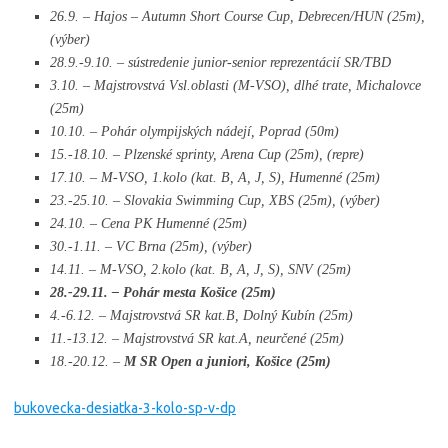
26.9. – Hajos – Autumn Short Course Cup, Debrecen/HUN (25m),
(výber)
28.9.-9.10. – sústredenie junior-senior reprezentácií SR/TBD
3.10. – Majstrovstvá Vsl.oblasti (M-VSO), dlhé trate, Michalovce
(25m)
10.10. – Pohár olympijských nádejí, Poprad (50m)
15.-18.10. – Plzenské sprinty, Arena Cup (25m), (repre)
17.10. – M-VSO, 1.kolo (kat. B, A, J, S), Humenné (25m)
23.-25.10. – Slovakia Swimming Cup, XBS (25m), (výber)
24.10. – Cena PK Humenné (25m)
30.-1.11. – VC Brna (25m), (výber)
14.11. – M-VSO, 2.kolo (kat. B, A, J, S), SNV (25m)
28.-29.11. – Pohár mesta Košice (25m)
4.-6.12. – Majstrovstvá SR kat.B, Dolný Kubín (25m)
11.-13.12. – Majstrovstvá SR kat.A, neurčené (25m)
18.-20.12. –
M SR Open a juniori, Košice (25m)
bukovecka-desiatka-3-kolo-sp-v-dp