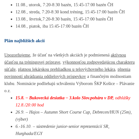
11.08., utorok,
7:20-8:30 bazén, 15:45-17:00 bazén ČH
12.08., streda,
7:20-8:30 kond.tréning, 15:45-17:00 bazén ČH
13.08.,
štvrtok,
7:20-8:30 bazén, 15:45-17:00 bazén ČH
14.08., piatok,
iba
15:45-17:00 bazén ČH
P
lán najbližších akcií
Upozorňujeme
, že účasť na všetkých akciách je podmienená
aktívnou
účasťou na tréningovej príprave
,
výkonnosťou zodpovedajúcou charakteru
súťaže
,
platnou lekárskou prehliadkou u telovýchovného lekára
,
plnenia
povinností uhrádzania oddielových príspevkov
a finančným možnostiam
klubu. Nominácie podliehajú schváleniu Výborom ŠKP Košice – Plávanie
o.z.
15.8. – Bukovecká desiatka – 3.kolo Slov.pohára v DP,
odhlášky
12.8./20:00 hod
26.9. – Hajos – Autumn Short Course Cup, Debrecen/HUN (25m),
(výber)
6.-16.10. – sústredenie junior-senior reprezentácií SR,
Hurghada/EGY