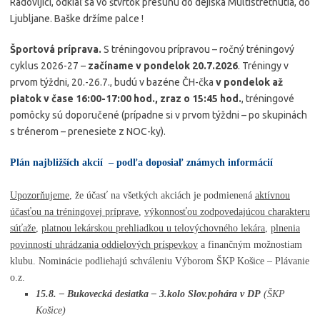
Radovljici, odkiaľ sa vo štvrtok presunú do dejiska Multistretnutia, do
Ljubljane. Baške držíme palce !
Športová príprava.
S tréningovou prípravou – ročný tréningový
cyklus 2026-27 –
začíname v pondelok 20.7.2026
. Tréningy v
prvom týždni, 20.-26.7., budú v bazéne ČH-čka
v pondelok až
piatok v čase 16:00-17:00 hod., zraz o 15:45 hod.
, tréningové
pomôcky sú doporučené (prípadne si v prvom týždni – po skupinách
s trénerom – prenesiete z NOC-ky).
P
lán najbližších akcií
– podľa doposiaľ známych informácií
Upozorňujeme
, že účasť na všetkých akciách je podmienená
aktívnou
účasťou na tréningovej príprave
,
výkonnosťou zodpovedajúcou charakteru
súťaže
,
platnou lekárskou prehliadkou u telovýchovného lekára
,
plnenia
povinností uhrádzania oddielových príspevkov
a finančným možnostiam
klubu. Nominácie podliehajú schváleniu Výborom ŠKP Košice – Plávanie
o.z.
15.8. – Bukovecká desiatka – 3.kolo Slov.pohára v DP
(ŠKP
Košice)