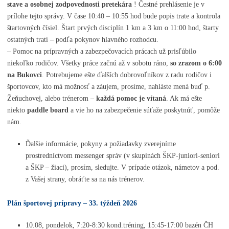
stave a osobnej zodpovednosti pretekára
! Čestné prehlásenie je v
prílohe tejto správy. V čase 10:40 – 10:55 hod bude popis trate a kontrola
štartovných čísiel. Štart prvých disciplín 1 km a 3 km o 11:00 hod, štarty
ostatných tratí – podľa pokynov hlavného rozhodcu.
– Pomoc na prípravných a zabezpečovacích prácach už prisľúbilo
niekoľko rodičov. Všetky práce začnú až v sobotu ráno,
so zrazom o 6:00
na Bukovci
.
Potrebujeme ešte ďalších dobrovoľníkov z radu rodičov i
športovcov, kto má možnosť a záujem, prosíme, nahláste mená buď p.
Žeňuchovej, alebo trénerom –
každá pomoc je vítaná
. Ak má ešte
niekto
paddle board
a vie ho na zabezpečenie súťaže poskytnúť, pomôže
nám.
Ďalšie informácie, pokyny a požiadavky zverejníme
prostredníctvom messenger správ (v skupinách ŠKP-juniori-seniori
a ŠKP – žiaci), prosím, sledujte. V prípade otázok, námetov a pod.
z Vašej strany, obráťte sa na nás trénerov.
Plán športovej prípravy – 33. týždeň 2026
10.08, pondelok, 7:20-8:30 kond.tréning, 15:45-17:00 bazén ČH