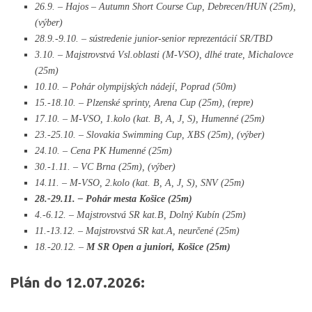
26.9. – Hajos – Autumn Short Course Cup, Debrecen/HUN (25m),
(výber)
28.9.-9.10. – sústredenie junior-senior reprezentácií SR/TBD
3.10. – Majstrovstvá Vsl.oblasti (M-VSO), dlhé trate, Michalovce
(25m)
10.10. – Pohár olympijských nádejí, Poprad (50m)
15.-18.10. – Plzenské sprinty, Arena Cup (25m), (repre)
17.10. – M-VSO, 1.kolo (kat. B, A, J, S), Humenné (25m)
23.-25.10. – Slovakia Swimming Cup, XBS (25m), (výber)
24.10. – Cena PK Humenné (25m)
30.-1.11. – VC Brna (25m), (výber)
14.11. – M-VSO, 2.kolo (kat. B, A, J, S), SNV (25m)
28.-29.11. – Pohár mesta Košice (25m)
4.-6.12. – Majstrovstvá SR kat.B, Dolný Kubín (25m)
11.-13.12. – Majstrovstvá SR kat.A, neurčené (25m)
18.-20.12. –
M SR Open a juniori, Košice (25m)
Plán do 12.07.2026: