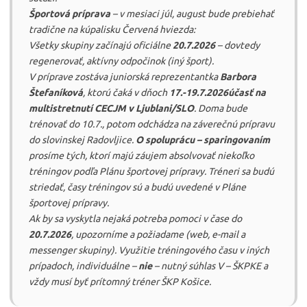
Športová príprava
– v mesiaci júl, august bude prebiehať
tradične na kúpalisku Červená hviezda:
Všetky skupiny začínajú oficiálne
20.7.2026
– dovtedy
regenerovať, aktívny odpočinok (iný šport).
V príprave zostáva juniorská reprezentantka
Barbora
Štefaníková
, ktorú čaká v dňoch
17.-19.7.2026
účasť na
multistretnutí CECJM v Ljublani/SLO
. Doma bude
trénovať do 10.7., potom odchádza na záverečnú prípravu
do slovinskej Radovljice.
O spoluprácu – sparingovaním
prosíme tých, ktorí majú záujem absolvovať niekoľko
tréningov podľa Plánu športovej prípravy. Tréneri sa budú
striedať, časy tréningov sú a budú uvedené v Pláne
športovej prípravy.
Ak by sa vyskytla nejaká potreba pomoci v čase do
20.7.2026
, upozorníme a požiadame (web, e-mail a
messenger skupiny). Využitie tréningového času v iných
prípadoch, individuálne –
nie
– nutný súhlas V – ŠKPKE a
vždy musí byť prítomný tréner ŠKP Košice.