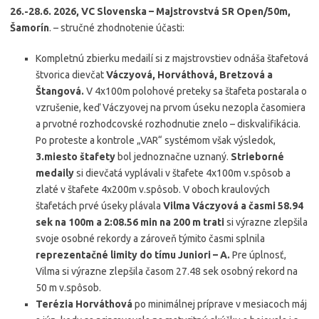
26.-28.6. 2026, VC Slovenska – Majstrovstvá SR Open/50m,
Šamorín
. – stručné zhodnotenie účasti:
Kompletnú zbierku medailí si z majstrovstiev odnáša štafetová
štvorica dievčat
Váczyová, Horváthová, Bretzová a
Štangová.
V 4x100m polohové preteky sa štafeta postarala o
vzrušenie, keď Váczyovej na prvom úseku nezopla časomiera
a prvotné rozhodcovské rozhodnutie znelo – diskvalifikácia.
Po proteste a kontrole „VAR“ systémom však výsledok,
3.miesto štafety
bol jednoznačne uznaný.
Strieborné
medaily
si dievčatá vyplávali v štafete 4x100m v.spôsob a
zlaté v štafete 4x200m v.spôsob. V oboch kraulových
štafetách prvé úseky plávala
Vilma Váczyová a časmi 58.94
sek na 100m a 2:08.56 min na 200 m trati
si výrazne zlepšila
svoje osobné rekordy a zároveň týmito časmi splnila
reprezentačné limity do tímu Juniori – A.
Pre úplnosť,
Vilma si výrazne zlepšila časom 27.48 sek osobný rekord na
50 m v.spôsob.
Terézia Horváthová
po minimálnej príprave v mesiacoch máj