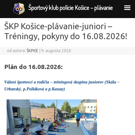
Športový klub polície Košice – plávanie
ŠKP Košice-plávanie-juniori –
Tréningy, pokyny do 16.08.2026!
od autora:
ŠKPKE
|
9. augusta 2026
Plán do 16.08.2026:
Vážení športovci a rodičia
–
tréningová skupina juniorov (Skála –
Urbanský, p.Polláková a p.Kassay)