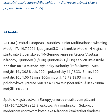
uskutoční 3.kolo Slovenského pohára
v diaľkovom plávaní (foto z
prípravy trate ročníka 2025).
Aktuality
CECJM
(Central European Countries Junior Multinations Swimming
Meet), 17.-19.7.2026, Ljubljana/SLO –
zhrnutie
. Medzi 14 krajinami
štartovalo Slovensko so 14-člennou reprezentáciou. V súťaži
národov, u juniorov (1./TUR) i junioriek (1./HUN) sa
SVK
umiestnilo
zhodne na 10.mieste
. Výsledky Barborky Štefaníkovej – 50m
motýlik 16./ 30.38 sek, 200m pol.preteky 16./ 2:33.13 min, 100m
motýlik 16./ 1:06.18 min, 200m motýlik 13./ 2:28.93 min a v
polohovkovej štafete SVK 9./ 4:27.94 min (Štefaníková úsek 100m
motýlik 1:05.73).
Spolu s Majstrovstvami Európy juniorov v diaľkovom plávaní
(23.-26.7.2026) sa 23.7. uskutočnili v maďarskom Sukoro, v
modernom športovom komplexe Národnej kajakárskej akadémii