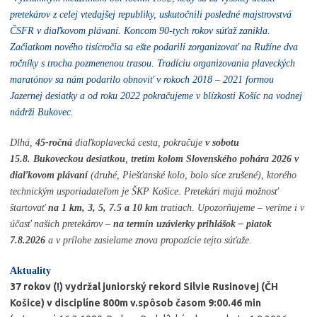
pretekárov z celej vtedajšej republiky, uskutočnili posledné majstrovstvá
ČSFR v diaľkovom plávaní. Koncom 90-tych rokov súťaž zanikla.
Začiatkom nového tisícročia sa ešte podarili zorganizovať na Ružíne dva
ročníky s trocha pozmenenou trasou. Tradíciu organizovania plaveckých
maratónov sa nám podarilo obnoviť v rokoch 2018 – 2021 formou
Jazernej desiatky a od roku 2022 pokračujeme v blízkosti Košíc na vodnej
nádrži Bukovec.
Dlhá,
45-ročná
diaľkoplavecká cesta, pokračuje
v sobotu
15.8.
Bukoveckou desiatkou
,
tretím kolom Slovenského pohára 2026 v
diaľkovom plávaní
(druhé, Piešťanské kolo, bolo síce zrušené), ktorého
technickým usporiadateľom je ŠKP Košice. Pretekári majú možnosť
štartovať
na 1 km, 3, 5, 7.5 a 10 km
tratiach. Upozorňujeme – veríme i v
účasť našich pretekárov –
na termín uzávierky prihlášok – piatok
7.8.2026
a v prílohe zasielame znova propozície tejto súťaže.
Aktuality
37 rokov (!) vydržal juniorský rekord Silvie Rusinovej (ČH
Košice) v disciplíne 800m v.spôsob časom 9:00.46 min