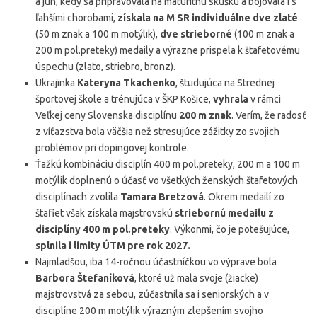
a jún, kedy sa pripravovala na maturitnú skúšku a bojovala i s
ľahšími chorobami,
získala na M SR individuálne
dve zlaté
(50 m znak a 100 m motýlik),
dve strieborné
(100 m znak a
200 m pol.preteky) medaily a výrazne prispela k štafetovému
úspechu (zlato, striebro, bronz).
Ukrajinka
Kateryna Tkachenko
, študujúca na Strednej
športovej škole a trénujúca v ŠKP Košice,
vyhrala
v rámci
Veľkej ceny Slovenska disciplínu
200 m znak
. Verím, že radosť
z víťazstva bola väčšia než stresujúce zážitky zo svojich
problémov pri dopingovej kontrole.
Ťažkú kombináciu disciplín 400 m pol.preteky, 200 m a 100 m
motýlik doplnenú o účasť vo všetkých ženských štafetových
disciplínach zvolila
Tamara Bretzová
. Okrem medailí zo
štafiet však získala majstrovskú
striebornú medailu z
disciplíny 400 m pol.preteky
. Výkonmi, čo je potešujúce,
splnila i limity ÚTM pre rok 2027.
Najmladšou, iba 14-ročnou účastníčkou vo výprave bola
Barbora Štefaníková
, ktoré už mala svoje (žiacke)
majstrovstvá za sebou, zúčastnila sa i seniorských a v
disciplíne 200 m motýlik výrazným zlepšením svojho